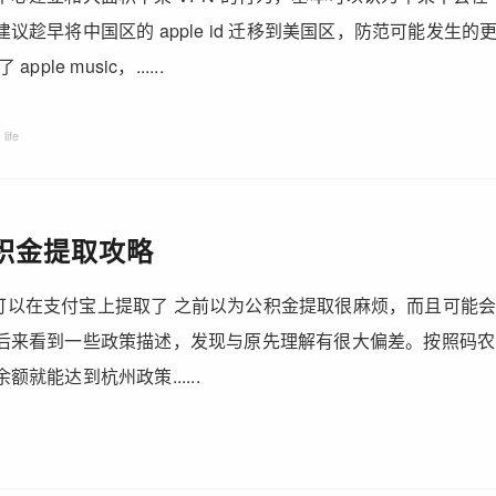
议趁早将中国区的 apple id 迁移到美国区，防范可能发生
ple music，......
life
积金提取攻略
18.2.1 可以在支付宝上提取了 之前以为公积金提取很麻烦，而且可
后来看到一些政策描述，发现与原先理解有很大偏差。按照码农
就能达到杭州政策......