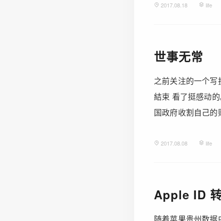
2017.08.18
life
世事无常
之前关注的一个写
結束 看了挺感动
国政府收割自己的财产
2017.08.08
life
Apple ID
随着苹果贵州数据