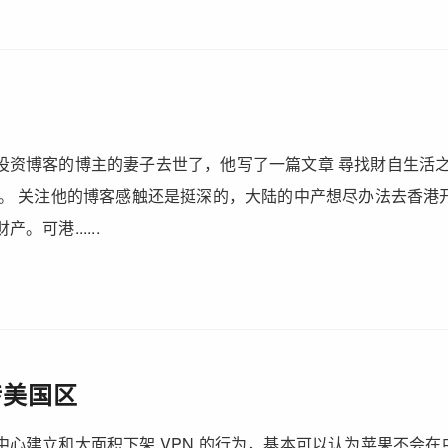
投资博客的博主的妻子去世了，他写了一篇文章 尋找財自生活之
的。 关注他的博客感触还是挺深的，大陆的中产想尽办法去香港
。可港......
 转美国区
中心建立和大面积下架 VPN 的行为，基本可以认为苹果不会