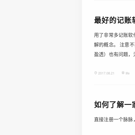
最好的记账
用了非常多记账软件
解的概念。 注意
盈透）也有问题，无..
2017.08.21
life
如何了解一
直接注册一个脉脉，