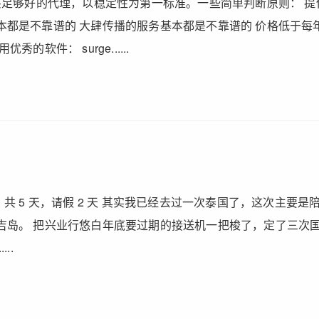
买足够好的代理，以稳定性为第一标准。一些简单判断原则： 提供
都是不靠谱的 大肆传播的服务基本都是不靠谱的 价格低于每年 
秀的软件： surge......
 1.1，共 5 天，请假 2 天 其实我已经去过一次泰国了，这次主
吉岛。 把兴业行悠白年底要过期的接送机一把梭了，定了三次
..