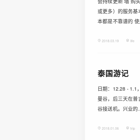
会持续更新 墙 购
或更多）的服务基本
本都是不靠谱的 使用优
2018.03.19
life
泰国游记
日期：12.28 -
曼谷，后三天在普
谷接送机。兴业的....
2018.01.06
trip