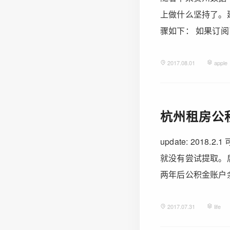
上做什么坚持了。建
骤如下： 如果订阅了 ap
2017.08.01
apple
杭州租房公
update: 20
就没有尝试提取。
两年后公积金账户余额
2017.07.31
life