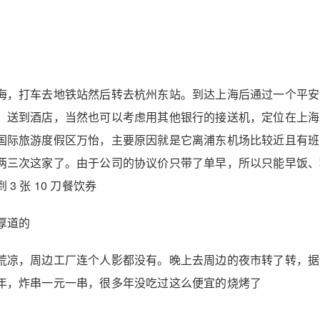
海，打车去地铁站然后转去杭州东站。到达上海后通过一个平安
）送到酒店，当然也可以考虑用其他银行的接送机，定位在上海
国际旅游度假区万怡，主要原因就是它离浦东机场比较近且有班
两三次这家了。由于公司的协议价只带了单早，所以只能早饭、
3 张 10 刀餐饮券
厚道的
荒凉，周边工厂连个人影都没有。晚上去周边的夜市转了转，据
年，炸串一元一串，很多年没吃过这么便宜的烧烤了