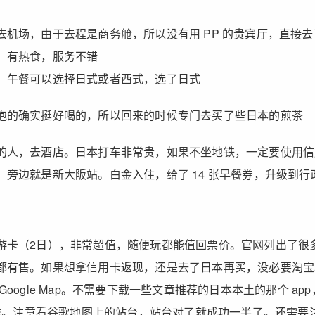
去机场，由于去程是商务舱，所以没有用 PP 的贵宾厅，直接
，有热食，服务不错
。午餐可以选择日式或者西式，选了日式
泡的确实挺好喝的，所以回来的时候专门去买了些日本的煎茶
的人，去酒店。日本打车非常贵，如果不坐地铁，一定要使用信
，旁边就是新大阪站。白金入住，给了 14 张早餐券，升级到行
游卡（2日），非常超值，随便玩都能值回票价。官网列出了很
都有售。如果想拿信用卡返现，还是去了日本再买，没必要淘宝
Google Map。不需要下载一些文章推荐的日本本土的那个 ap
反人类。注意看谷歌地图上的站台，站台对了就成功一半了。还需要