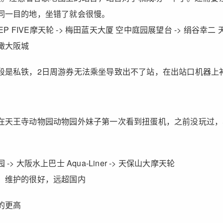
同一目的地，坐错了就会很慢。
EP FIVE摩天轮 -> 梅田蓝天大厦 空中庭园展望台 -> 绢谷幸二
瞰大阪城
是私铁，2日周游券无法乘坐导致出不了站，在出站口机器上补了
在天王寺动物园动物园外妹子第一次看到扭蛋机，之前没玩过，
> 大阪水上巴士 Aqua-Liner -> 天保山大摩天轮
，维护的很好，远超国内
的更高