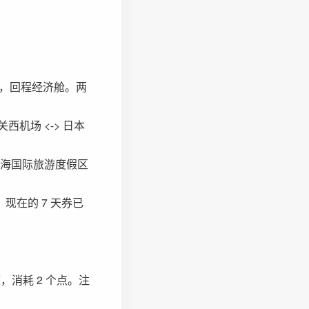
舱，回程经济舱。两
西机场 <-> 日本
海国际旅游度假区
现在的 7 天券已
消耗 2 个点。注