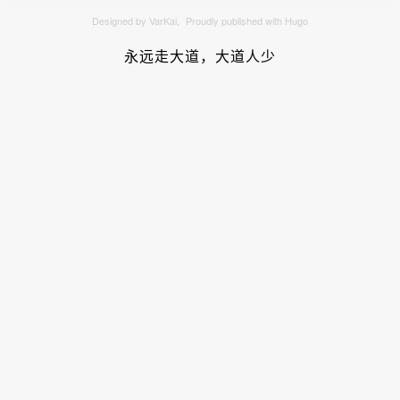
Designed by VarKai,
Proudly published with Hugo
永远走大道，大道人少